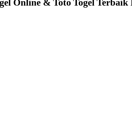
l Online & Toto Togel Terbaik 