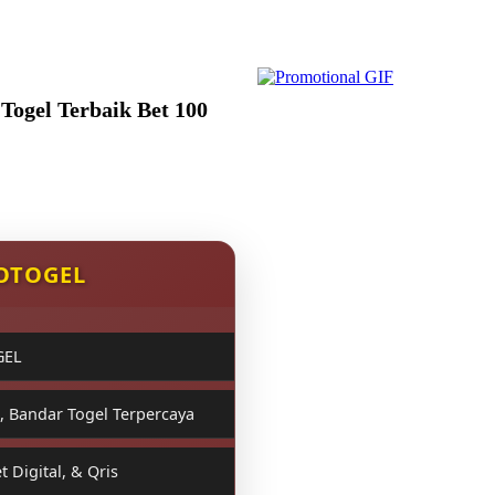
ogel Terbaik Bet 100
OTOGEL
GEL
i, Bandar Togel Terpercaya
 Digital, & Qris