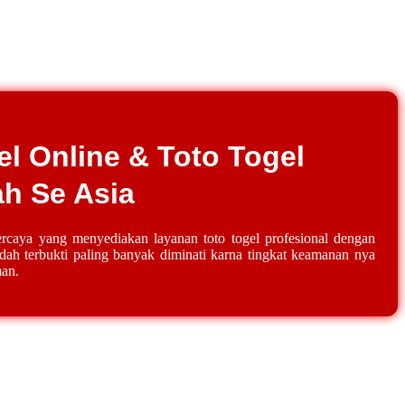
l Online & Toto Togel
ah Se Asia
rcaya yang menyediakan layanan toto togel profesional dengan
udah terbukti paling banyak diminati karna tingkat keamanan nya
man.