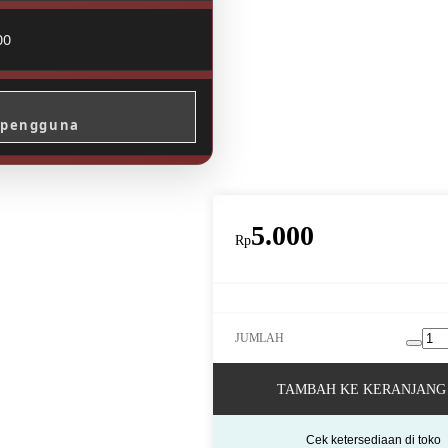
00
4 pengguna
5.000
Rp
JUMLAH
TAMBAH KE KERANJANG
Cek ketersediaan di toko