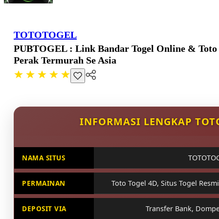
TOTOTOGEL
PUBTOGEL : Link Bandar Togel Online & Toto T
Perak Termurah Se Asia
INFORMASI LENGKAP TOT
NAMA SITUS
TOTOTO
PERMAINAN
Toto Togel 4D, Situs Togel Resm
DEPOSIT VIA
Transfer Bank, Dompet