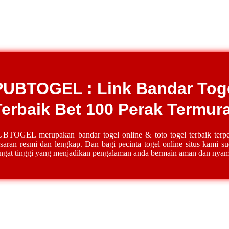
PUBTOGEL : Link Bandar Toge
Terbaik Bet 100 Perak Termur
BTOGEL merupakan bandar togel online & toto togel terbaik terpe
saran resmi dan lengkap. Dan bagi pecinta togel online situs kami s
ngat tinggi yang menjadikan pengalaman anda bermain aman dan nya