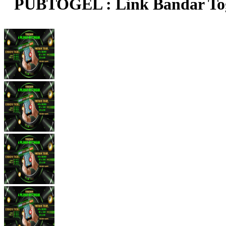
PUBTOGEL : Link Bandar Toge